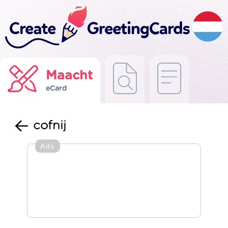
Maacht
eCard
cofnij
Ads