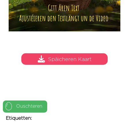
Späicheren Kaart
Ouschteren
Etiquetten: