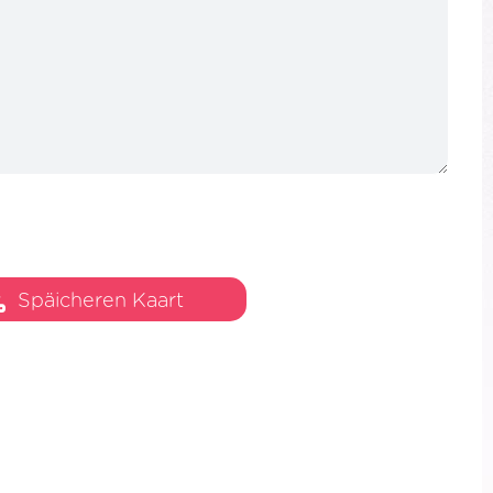
14/100
Späicheren Kaart