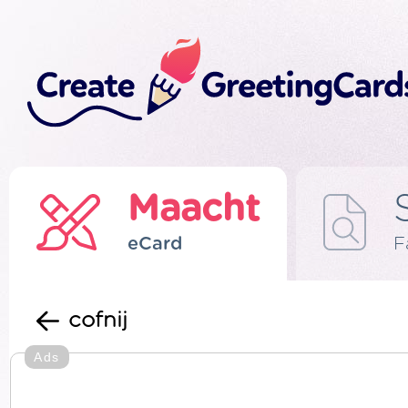
Maacht
eCard
F
cofnij
Ads