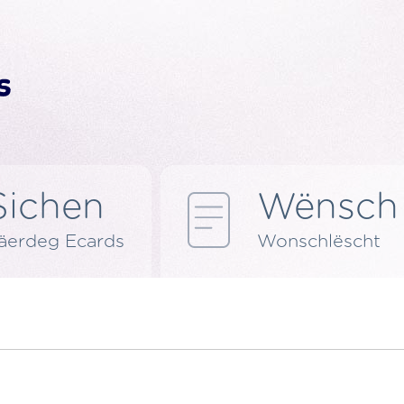
Sichen
Wënsch
äerdeg Ecards
Wonschlëscht