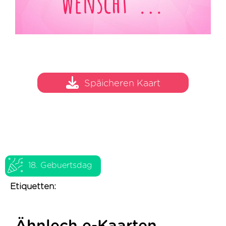
Späicheren Kaart
18. Gebuertsdag
Etiquetten: