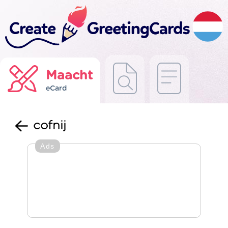
Maacht
eCard
cofnij
Ads