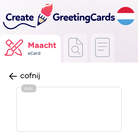
Maacht
eCard
cofnij
Ads