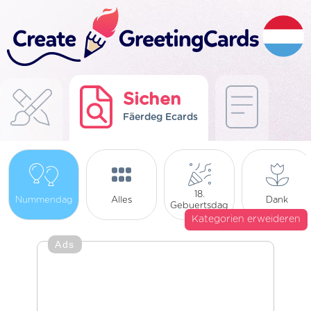
Sichen
Fäerdeg Ecards
18.
Nummendag
Alles
Dank
Gebuertsdag
Kategorien erweideren
Ads